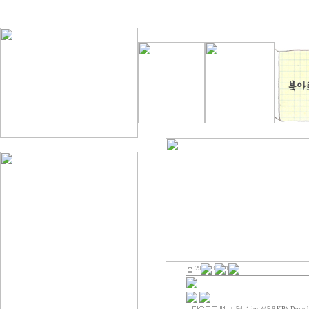
29
3
1