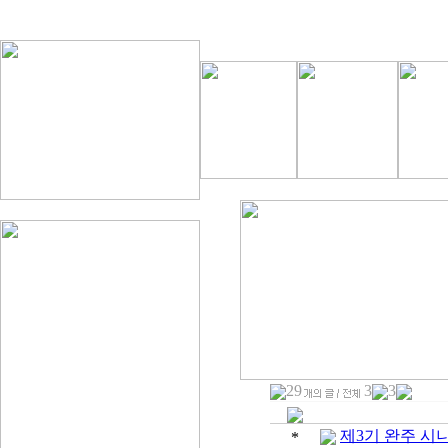
29
3
3
제3기 완주 시니
*