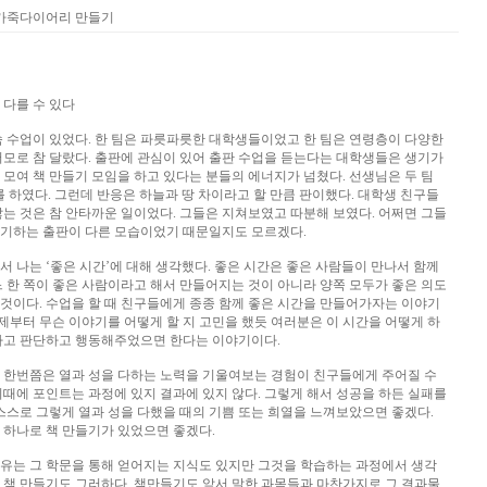
 가죽다이어리 만들기
 다를 수 있다
속 수업이 있었다. 한 팀은 파릇파릇한 대학생들이었고 한 팀은 연령층이 다양한
러모로 참 달랐다. 출판에 관심이 있어 출판 수업을 듣는다는 대학생들은 생기가
 모여 책 만들기 모임을 하고 있다는 분들의 에너지가 넘쳤다. 선생님은 두 팀
를 하였다. 그런데 반응은 하늘과 땅 차이라고 할 만큼 판이했다. 대학생 친구들
않는 것은 참 안타까운 일이었다. 그들은 지쳐보였고 따분해 보였다. 어쩌면 그들
야기하는 출판이 다른 모습이었기 때문일지도 모르겠다.
서 나는 ‘좋은 시간’에 대해 생각했다. 좋은 시간은 좋은 사람들이 만나서 함께
느 한 쪽이 좋은 사람이라고 해서 만들어지는 것이 아니라 양쪽 모두가 좋은 의도
것이다. 수업을 할 때 친구들에게 종종 함께 좋은 시간을 만들어가자는 이야기
어제부터 무슨 이야기를 어떻게 할 지 고민을 했듯 여러분은 이 시간을 어떻게 하
각하고 판단하고 행동해주었으면 한다는 이야기이다.
 한번쯤은 열과 성을 다하는 노력을 기울여보는 경험이 친구들에게 주어질 수
이때에 포인트는 과정에 있지 결과에 있지 않다. 그렇게 해서 성공을 하든 실패를
 스스로 그렇게 열과 성을 다했을 때의 기쁨 또는 희열을 느껴보았으면 좋겠다.
 하나로 책 만들기가 있었으면 좋겠다.
유는 그 학문을 통해 얻어지는 지식도 있지만 그것을 학습하는 과정에서 생각
 책 만들기도 그러하다. 책만들기도 앞서 말한 과목들과 마찬가지로 그 결과물