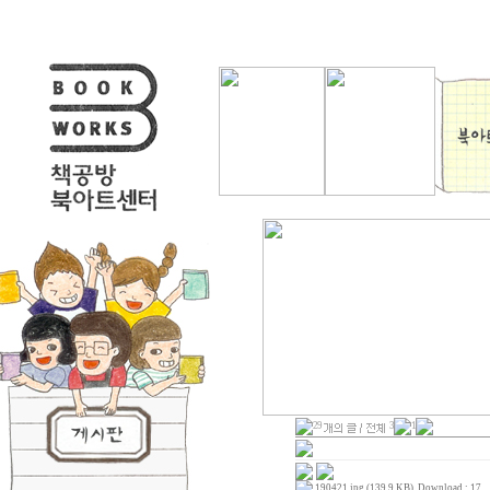
29
3
1
190421.jpg (139.9 KB)
, Download : 17